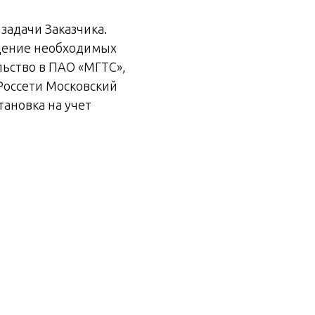
задачи Заказчика.
едение необходимых
ьство в ПАО «МГТС»,
Россети Московский
тановка на учет
 достижения
ть применяемого
ьного оператора. К
ствие издержек на