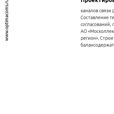
каналов связи 
Составление т
согласований,
АО «Москоллек
регион». Строи
балансодержат
Составные 
Наиболее опти
запланированно
метода заключа
безусловным п
проектирование