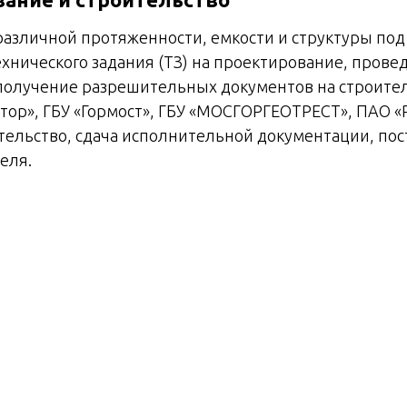
различной протяженности, емкости и структуры под 
ехнического задания (ТЗ) на проектирование, пров
 получение разрешительных документов на строител
тор», ГБУ «Гормост», ГБУ «МОСГОРГЕОТРЕСТ», ПАО «
тельство, сдача исполнительной документации, пос
еля.
каналы связи
мальный по затратам и времени реализации способ
го результата технического задания Заказчика. Су
ется в использовании базового и транзитного канал
реимуществам данного метода можно отнести отсут
 строительство собственного канала связи.