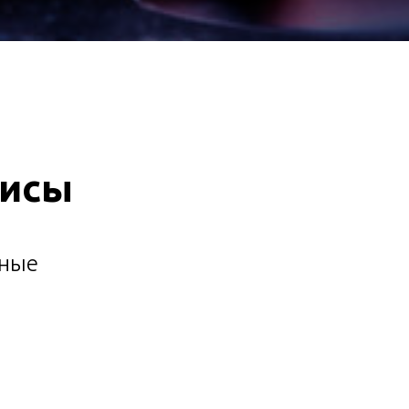
висы
чные