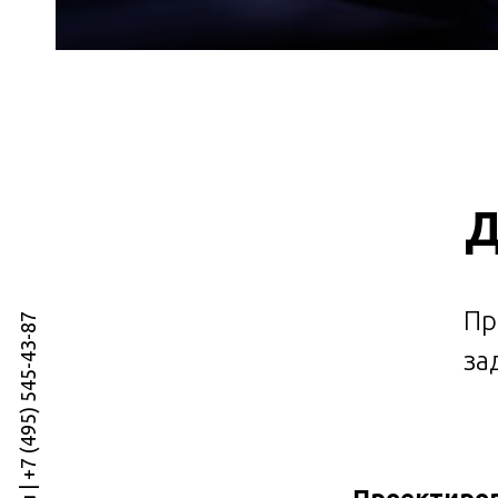
Д
Пр
www.optimacoms.ru | +7 (495) 545-43-87
за
Проектиров