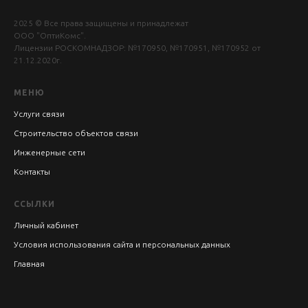
2025 © Все права защищены и принадлежат
ООО "ОптиКомс".
Лицензии РОСКОМНАДЗОР: №170950, №170951, №170952 от
21.12.2020г.
МЕНЮ
Услуги связи
Строительство объектов связи
Инженерные сети
Контакты
ССЫЛКИ
Личный кабинет
Условия использования сайта и персональных данных
Главная